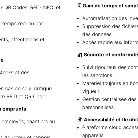
⏳
Gain de temps et simpl
aux QR Codes, RFID, NFC, et
Automatisation des inven
 temps réel ou par
Suppression des fichiers
des données.
nts, affectations et
Accès rapide aux inform
🔐
Sécurité et conformit
re
Suivi rigoureux des cont
stocks et des
les sanctions.
Matériel toujours en bo
 cas de seuil critique.
vigueur.
ure RFID et QR Code.
Gestion centralisée des 
personnalisés.
es emprunts
🌍
Accessibilité et flexibil
 employés, chantiers ou
Plateforme cloud accessi
appareils.
 de retour et rappels