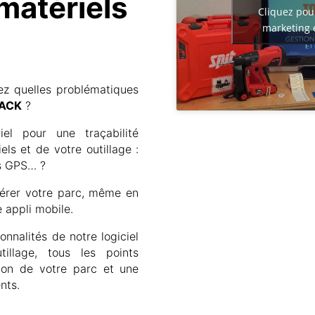
matériels
Cliquez pou
marketing 
ez quelles problématiques
ACK
?
el pour une traçabilité
els et de votre outillage :
rs GPS… ?
gérer votre parc, même en
e appli mobile.
onnalités de notre logiciel
illage, tous les points
ion de votre parc et une
nts.