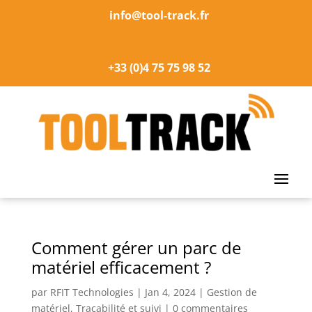
info@tool-track.fr
+33 (0)4 75 75 98 52
Comment gérer un parc de
matériel efficacement ?
par
RFIT Technologies
|
Jan 4, 2024
|
Gestion de
matériel
,
Traçabilité et suivi
|
0 commentaires