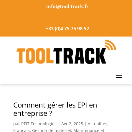
info@tool-track.fr
+33 (0)4 75 75 98 52
Comment gérer les EPI en
entreprise ?
par
RFIT Technologies
|
Avr 2, 2025
|
Actualités
,
Français
,
Gestion de matériel
,
Maintenance et