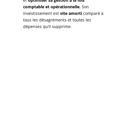
et
optimiser sa gestion à la fois
comptable et opérationnelle.
Son
investissement est
vite amorti
comparé à
tous les désagréments et toutes les
dépenses qu’il supprime.
N’hésitez pas à nous
contacter.
Dites-nous quelles sont vos
problématiques et nous vous
montrerons comment notre
logiciel de gestion de parc de
matériel TOOLTRACK peut
vous aider.Vous verrez, c’est
simple, efficace, économique.
Julien VINAY
info@tool-track.fr