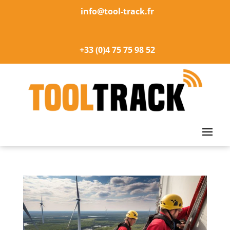
info@tool-track.fr
+33 (0)4 75 75 98 52