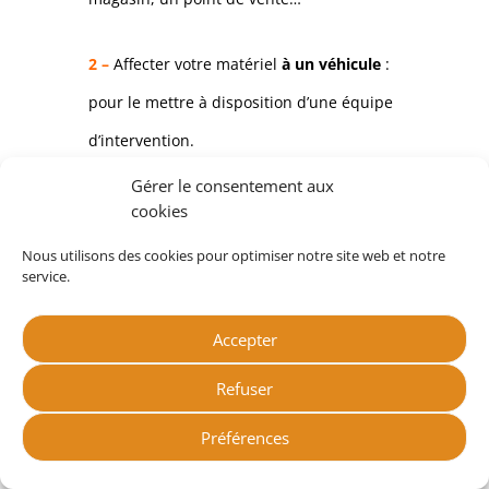
2 –
Affecter votre matériel
à un véhicule
:
pour le mettre à disposition d’une équipe
d’intervention.
Gérer le consentement aux
3 –
Affecter votre matériel
à un chantier
:
cookies
si vous choisissez de pouvoir le localiser
Nous utilisons des cookies pour optimiser notre site web et notre
sur une zone de travail sans risque de
service.
l’oublier ou pour pouvoir facturer
précisément son temps d’utilisation ou de
Accepter
mise à disposition.
Cette solution est intéressante :
Refuser
pour les équipements utilisés
ponctuellement sur les chantiers
Préférences
et qu’il faut récupérer à la fin
pour le matériel mis à disposition