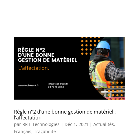
04 75 75 98 52
Règle n°2 d’une bonne gestion de matériel :
l’affectation
par
RFIT Technologies
|
Déc 1, 2021
|
Actualités
,
Français
,
Traçabilité