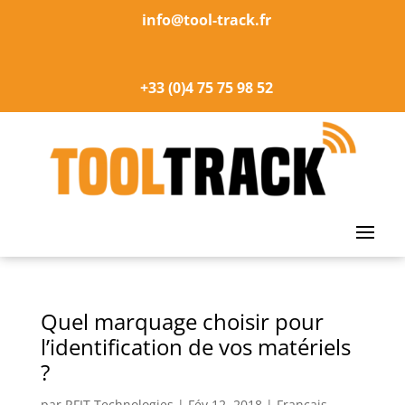
info@tool-track.fr
+33 (0)4 75 75 98 52
Quel marquage choisir pour
l’identification de vos matériels
?
par
RFIT Technologies
|
Fév 12, 2018
|
Français
,