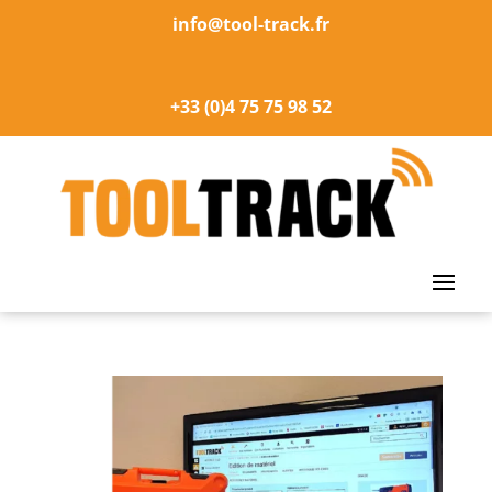
info@tool-track.fr
+33 (0)4 75 75 98 52