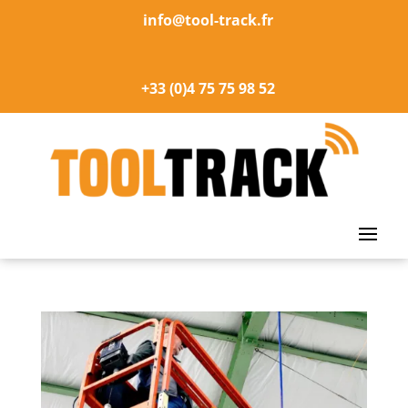
info@tool-track.fr
+33 (0)4 75 75 98 52