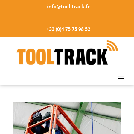
info@tool-track.fr
+33 (0)4 75 75 98 52