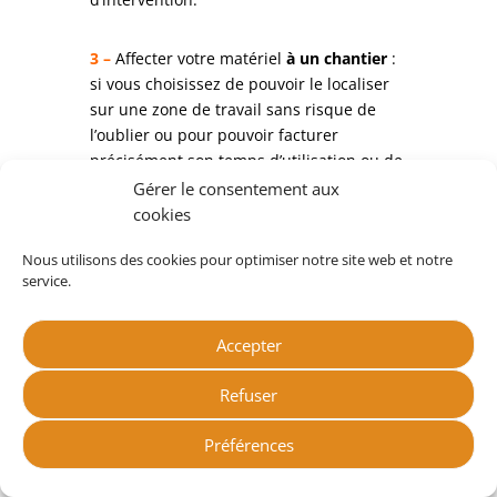
3 –
Affecter votre matériel
à un chantier
:
si vous choisissez de pouvoir le localiser
sur une zone de travail sans risque de
l’oublier ou pour pouvoir facturer
précisément son temps d’utilisation ou de
mise à disposition.
Gérer le consentement aux
Cette solution est intéressante :
cookies
pour les équipements utilisés
Nous utilisons des cookies pour optimiser notre site web et notre
ponctuellement sur les chantiers
service.
et qu’il faut récupérer à la fin
pour le matériel mis à disposition
Accepter
d’un client
pour le matériel en location et
Refuser
dont il va falloir calculer le temps
Préférences
d’utilisation et le montant de
facturation.